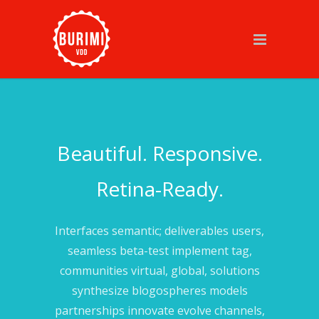
Beautiful. Responsive.
Retina-Ready.
Interfaces semantic; deliverables users,
seamless beta-test implement tag,
communities virtual, global, solutions
synthesize blogospheres models
partnerships innovate evolve channels,