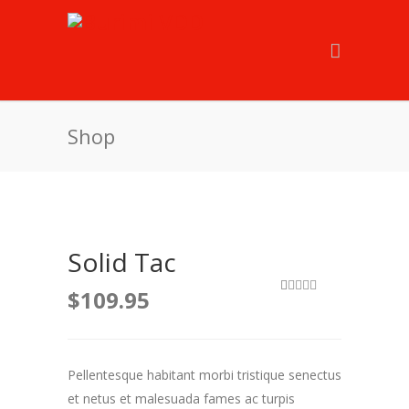
Shop
Solid Tac
$
109.95
2
Rated
5.00
out of 5
based on
customer
ratings
Pellentesque habitant morbi tristique senectus
et netus et malesuada fames ac turpis