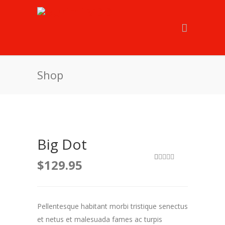
Shop
Big Dot
$
129.95
1
Rated
4.00
out
of 5
based on
customer
rating
Pellentesque habitant morbi tristique senectus
et netus et malesuada fames ac turpis