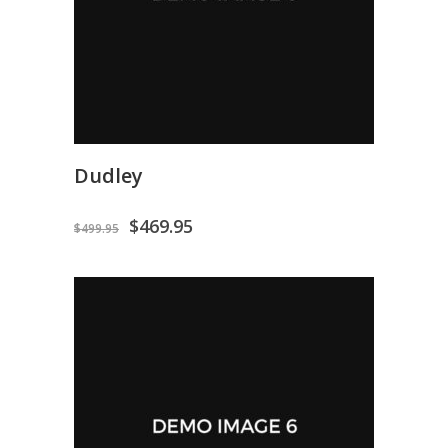
Dudley
$
469.95
$
499.95